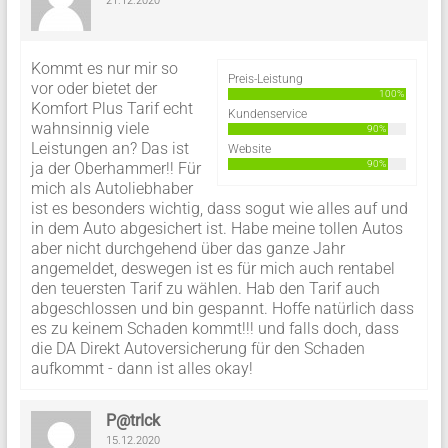
21.12.2020
Kommt es nur mir so
Preis-Leistung
vor oder bietet der
100%
Komfort Plus Tarif echt
Kundenservice
wahnsinnig viele
90%
Leistungen an? Das ist
Website
90%
ja der Oberhammer!! Für
mich als Autoliebhaber
ist es besonders wichtig, dass sogut wie alles auf und
in dem Auto abgesichert ist. Habe meine tollen Autos
aber nicht durchgehend über das ganze Jahr
angemeldet, deswegen ist es für mich auch rentabel
den teuersten Tarif zu wählen. Hab den Tarif auch
abgeschlossen und bin gespannt. Hoffe natürlich dass
es zu keinem Schaden kommt!!! und falls doch, dass
die DA Direkt Autoversicherung für den Schaden
aufkommt - dann ist alles okay!
P@trIck
15.12.2020