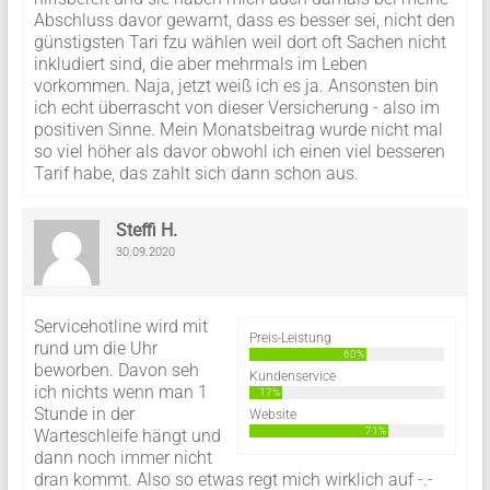
Abschluss davor gewarnt, dass es besser sei, nicht den
günstigsten Tari fzu wählen weil dort oft Sachen nicht
inkludiert sind, die aber mehrmals im Leben
vorkommen. Naja, jetzt weiß ich es ja. Ansonsten bin
ich echt überrascht von dieser Versicherung - also im
positiven Sinne. Mein Monatsbeitrag wurde nicht mal
so viel höher als davor obwohl ich einen viel besseren
Tarif habe, das zahlt sich dann schon aus.
Steffi H.
30.09.2020
Servicehotline wird mit
Preis-Leistung
rund um die Uhr
60%
beworben. Davon seh
Kundenservice
ich nichts wenn man 1
17%
Stunde in der
Website
71%
Warteschleife hängt und
dann noch immer nicht
dran kommt. Also so etwas regt mich wirklich auf -.-