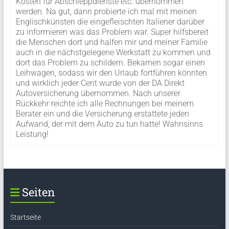
Kosten für Abschleppdienste etc. übernommen
werden. Na gut, dann probierte ich mal mit meinen
Englischkünsten die eingefleischten Italiener darüber
zu informieren was das Problem war. Super hilfsbereit
die Menschen dort und halfen mir und meiner Familie
auch in die nächstgelegene Werkstatt zu kommen und
dort das Problem zu schildern. Bekamen sogar einen
Leihwagen, sodass wir den Urlaub fortführen könnten
und wirklich jeder Cent wurde von der DA Direkt
Autoversicherung übernommen. Nach unserer
Rückkehr reichte ich alle Rechnungen bei meinem
Berater ein und die Versicherung erstattete jeden
Aufwand, der mit dem Auto zu tun hatte! Wahnsinns
Leistung!
Seiten
Startseite