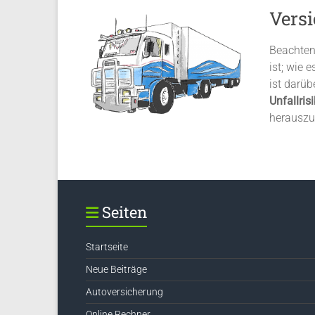
Vers
Beachten
ist; wie 
ist darü
Unfallrisi
herauszu
Seiten
Startseite
Neue Beiträge
Autoversicherung
Online Rechner