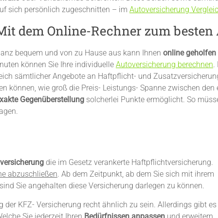
uf sich persönlich zugeschnitten – im
Autoversicherung Verglei
Mit dem Online-Rechner zum besten
anz bequem und von zu Hause aus kann Ihnen
online geholfen
uten können Sie Ihre individuelle
Autoversicherung berechnen
.
leich sämtlicher Angebote an Haftpflicht- und Zusatzversicheru
len können, wie groß die Preis- Leistungs- Spanne zwischen den e
xakte Gegenüberstellung
solcherlei Punkte ermöglicht. So müss
agen.
versicherung
die im Gesetz verankerte Haftpflichtversicherung.
he abzuschließen
. Ab dem Zeitpunkt, ab dem Sie sich mit ihrem
sind Sie angehalten diese Versicherung darlegen zu können.
g der KFZ- Versicherung recht ähnlich zu sein. Allerdings gibt es
elche Sie jederzeit Ihren
Bedürfnissen anpassen
und
erweitern