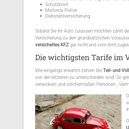
Schutzbrief
Mallorca-Police
Diebstahlversicherung
Sobald Sie Ihr Auto zulassen möchten zählt d
Versicherung zu den grundsätzlichen Vorausse
versichertes KFZ
gar nicht erst vom Amt zuge
Die wichtigsten Tarife im 
Wie eingangs erwähnt zählen die
Teil- und Vo
von der letzteren zu unterscheiden sind. So gre
verwickeln und solchermaßen Personen-, Ver
D
s
I
D
U