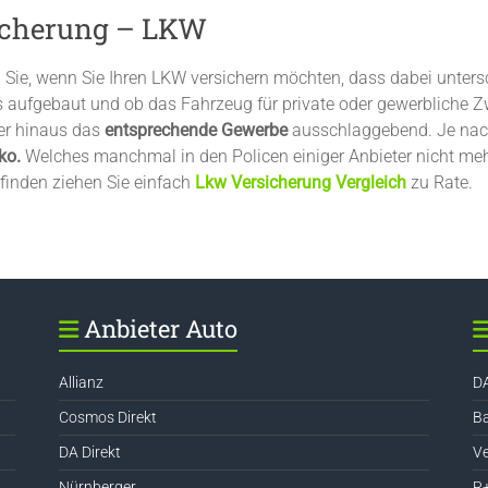
icherung – LKW
 Sie, wenn Sie Ihren LKW versichern möchten, dass dabei unter
es aufgebaut und ob das Fahrzeug für private oder gewerbliche Z
ber hinaus das
entsprechende Gewerbe
ausschlaggebend. Je nach 
ko.
Welches manchmal in den Policen einiger Anbieter nicht mehr
finden ziehen Sie einfach
Lkw Versicherung Vergleich
zu Rate.
Anbieter Auto
Allianz
DA
Cosmos Direkt
Ba
DA Direkt
Ve
Nürnberger
R