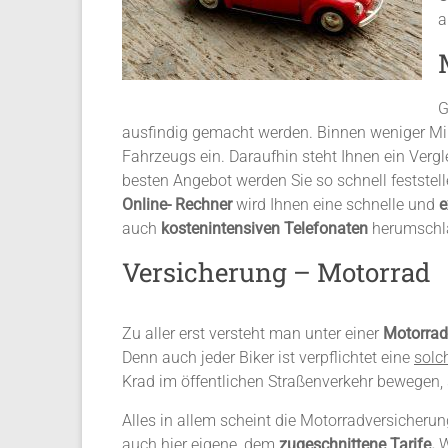
a
G
ausfindig gemacht werden. Binnen weniger Min
Fahrzeugs ein. Daraufhin steht Ihnen ein Verg
besten Angebot werden Sie so schnell feststel
Online- Rechner
wird Ihnen eine schnelle und
e
auch
kostenintensiven Telefonaten
herumschl
Versicherung – Motorrad
Zu aller erst versteht man unter einer
Motorrad
Denn auch jeder Biker ist verpflichtet eine
solc
Krad im öffentlichen Straßenverkehr bewegen, 
Alles in allem scheint die Motorradversicherun
auch hier
eigene,
dem
zugeschnittene Tarife.
W