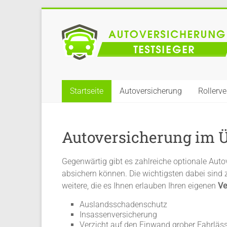
Zum
Inhalt
Autoversicherung
springen
im
Vergleich
Startseite
Autoversicherung
Rollerv
Autoversicherung im Ü
Gegenwärtig gibt es zahlreiche optionale Auto
absichern können. Die wichtigsten dabei sind
weitere, die es Ihnen erlauben Ihren eigenen
Ve
Auslandsschadenschutz
Insassenversicherung
Verzicht auf den Einwand grober Fahrläss