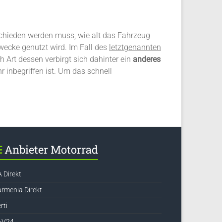
schieden werden muss, wie alt das Fahrzeug
wecke genutzt wird. Im Fall des
letztgenannten
Art dessen verbirgt sich dahinter ein
anderes
 inbegriffen ist. Um das schnell
Anbieter Motorrad
 Direkt
rmenia Direkt
rti
+V24