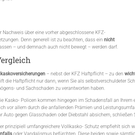
er Nachweis über eine vorher abgeschlossene KFZ-
tzungen. Denn generell ist zu beachten, dass ein
nicht
lassen – und demnach auch nicht bewegt – werden darf.
Vergleich
llkaskoversicherungen
– nebst der KFZ Haftpflicht – zu den
wicht
ift die Haftpflicht nur dann, wenn Sie als selbstverschuldeter Sc
mögens- und Sachschaden zu verantworten haben.
ie Kasko- Policen kommen hingegen im Schadensfall an Ihrem 
ich vor allem durch die anfallenden Prämien und Leistungsumfa
hr Auto gegen Glasschaden oder Diebstahl absichern, schließen 
er prinzipiell umfangreichere Vollkasko- Schutz empfiehlt sich 
nfalls
oder Vandalismus befürchten. Diese beiden sowie sämtli